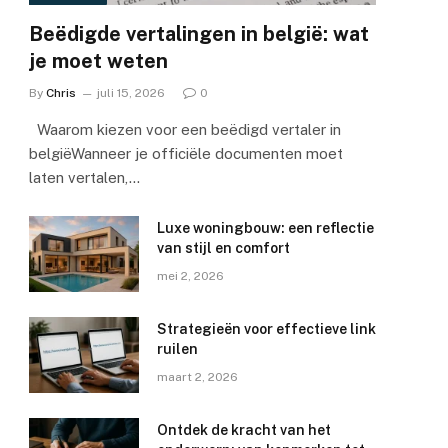
Beëdigde vertalingen in belgië: wat
je moet weten
By
Chris
juli 15, 2026
0
Waarom kiezen voor een beëdigd vertaler in
belgiëWanneer je officiële documenten moet
laten vertalen,…
Luxe woningbouw: een reflectie
van stijl en comfort
mei 2, 2026
Strategieën voor effectieve link
ruilen
maart 2, 2026
Ontdek de kracht van het