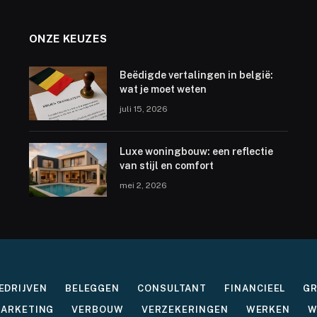
ONZE KEUZES
Beëdigde vertalingen in belgië:
wat je moet weten
juli 15, 2026
Luxe woningbouw: een reflectie
van stijl en comfort
mei 2, 2026
EDRIJVEN
BELEGGEN
CONSULTANT
FINANCIEEL
G
ARKETING
VERBOUW
VERZEKERINGEN
WERKEN
W