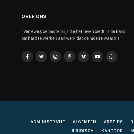
OVER ONS
"Verreweg de beste prijs die het leven biedt, is de kans
om hard te werken aan werk dat de moeite waard is."
Facebook
Twitter
Instagram
Pinterest
Vimeo
YouTube
WhatsApp
ADMINISTRATIE
ALGEMEEN
ARBEIDS
B
JURIDISCH
KANTOOR
M