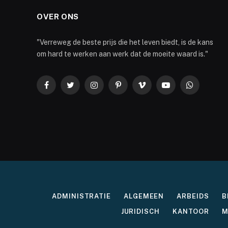
OVER ONS
"Verreweg de beste prijs die het leven biedt, is de kans
om hard te werken aan werk dat de moeite waard is."
Facebook
Twitter
Instagram
Pinterest
Vimeo
YouTube
WhatsApp
ADMINISTRATIE
ALGEMEEN
ARBEIDS
B
JURIDISCH
KANTOOR
M