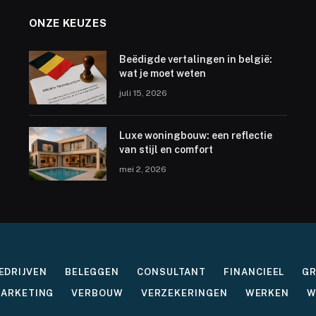
ONZE KEUZES
Beëdigde vertalingen in belgië:
wat je moet weten
juli 15, 2026
Luxe woningbouw: een reflectie
van stijl en comfort
mei 2, 2026
EDRIJVEN
BELEGGEN
CONSULTANT
FINANCIEEL
G
ARKETING
VERBOUW
VERZEKERINGEN
WERKEN
W