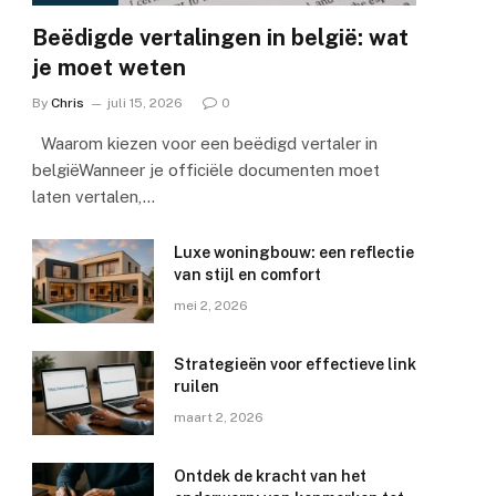
Beëdigde vertalingen in belgië: wat
je moet weten
By
Chris
juli 15, 2026
0
Waarom kiezen voor een beëdigd vertaler in
belgiëWanneer je officiële documenten moet
laten vertalen,…
Luxe woningbouw: een reflectie
van stijl en comfort
mei 2, 2026
Strategieën voor effectieve link
ruilen
maart 2, 2026
Ontdek de kracht van het