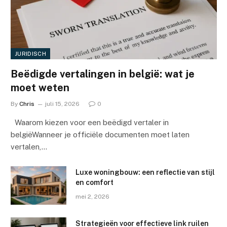
JURIDISCH
Beëdigde vertalingen in belgië: wat je
moet weten
By
Chris
juli 15, 2026
0
Waarom kiezen voor een beëdigd vertaler in
belgiëWanneer je officiële documenten moet laten
vertalen,…
Luxe woningbouw: een reflectie van stijl
en comfort
mei 2, 2026
Strategieën voor effectieve link ruilen