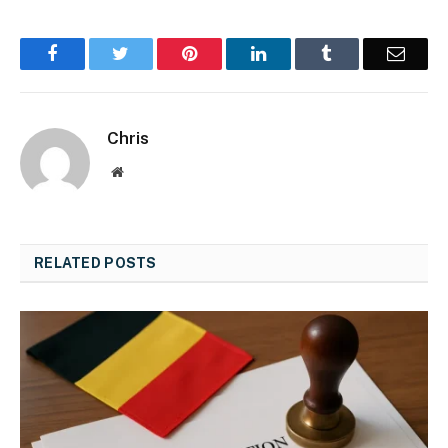
Facebook
Twitter
Pinterest
LinkedIn
Tumblr
Email
Chris
Website
RELATED
POSTS