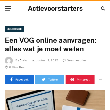
Actievoorstarters
JURIDISCH
Een VOG online aanvragen:
alles wat je moet weten
By
Chris
augustus 19, 2025
Geen reacties
8 Mins Read
Facebook
Twitter
Pinterest