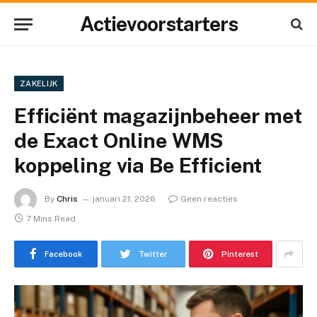
Actievoorstarters
ZAKELIJK
Efficiënt magazijnbeheer met
de Exact Online WMS
koppeling via Be Efficient
By
Chris
januari 21, 2026
Geen reacties
7 Mins Read
Facebook
Twitter
Pinterest