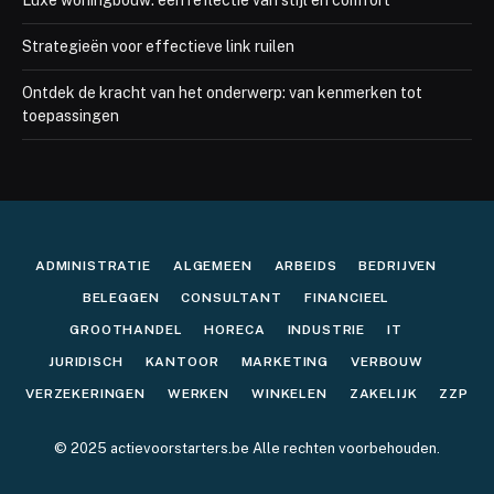
Luxe woningbouw: een reflectie van stijl en comfort
Strategieën voor effectieve link ruilen
Ontdek de kracht van het onderwerp: van kenmerken tot
toepassingen
ADMINISTRATIE
ALGEMEEN
ARBEIDS
BEDRIJVEN
BELEGGEN
CONSULTANT
FINANCIEEL
GROOTHANDEL
HORECA
INDUSTRIE
IT
JURIDISCH
KANTOOR
MARKETING
VERBOUW
VERZEKERINGEN
WERKEN
WINKELEN
ZAKELIJK
ZZP
© 2025 actievoorstarters.be Alle rechten voorbehouden.